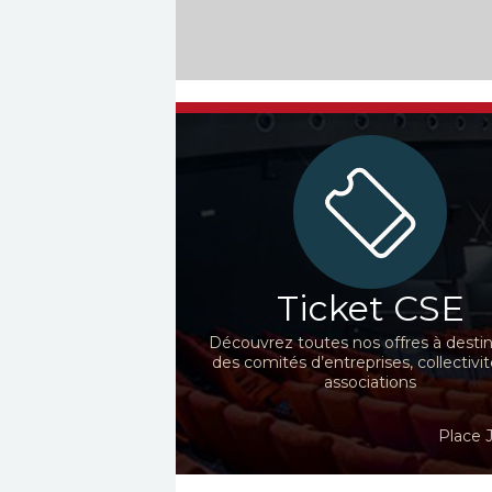
Ticket CSE
Découvrez toutes nos offres à desti
des comités d’entreprises, collectivit
associations
Place 