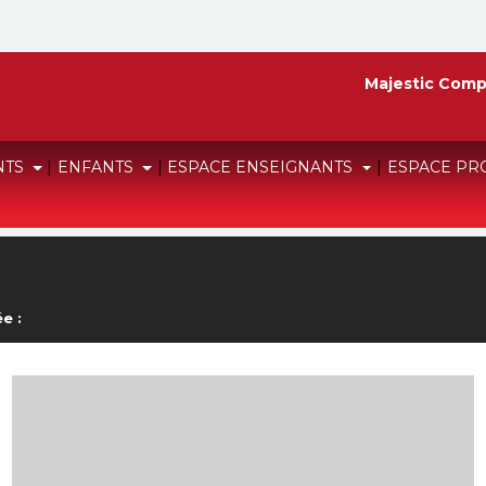
Majestic Comp
NTS
|
ENFANTS
|
ESPACE ENSEIGNANTS
|
ESPACE PR
e :