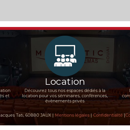
Location
nation
Découvrez tous nos espaces dédiés à la
és et
location pour vos séminaires, conférences,
comm
évènements privés
Jacques Tati, 60880 JAUX |
Mentions légales
|
Confidentialité
|
Co