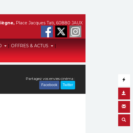
iègne,
Place Jacques Tati, 60880 JAUX
O
|
OFFRES & ACTUS
|
Partagez vos envies cinéma :
Facebook
Twitter