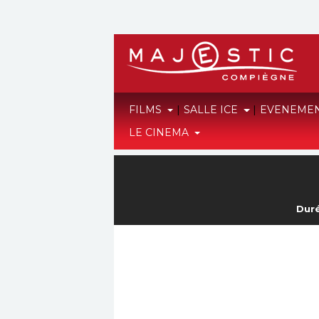
FILMS
|
SALLE ICE
|
EVENEME
LE CINEMA
Duré