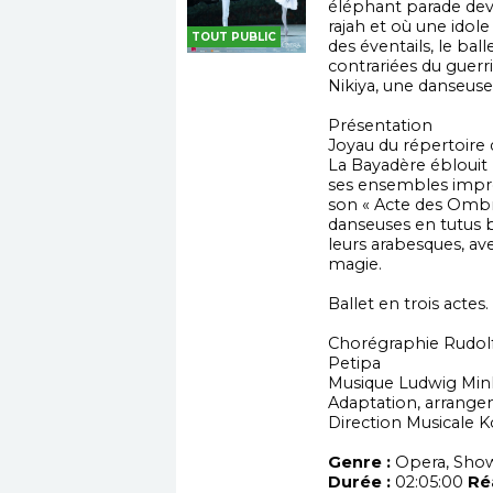
éléphant parade dev
rajah et où une idol
TOUT PUBLIC
des éventails, le bal
contrariées du guerr
Nikiya, une danseuse
Présentation
Joyau du répertoire d
La Bayadère éblouit p
ses ensembles impre
son « Acte des Ombr
danseuses en tutus 
leurs arabesques, ave
magie.
Ballet en trois actes.
Chorégraphie Rudolf
Petipa
Musique Ludwig Min
Adaptation, arrang
Direction Musicale 
Genre :
Opera, Show
Durée :
02:05:00
Réa