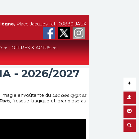
iègne,
Place Jacques Tati, 60880 JAUX
O
|
OFFRES & ACTUS
|
A - 2026/2027
la magie envoûtante du
Lac des cygnes
aris
, fresque tragique et grandiose au