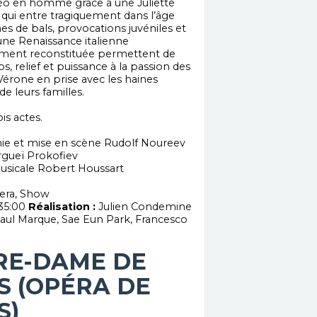
o en homme grâce à une Juliette
qui entre tragiquement dans l’âge
es de bals, provocations juvéniles et
une Renaissance italienne
ment reconstituée permettent de
, relief et puissance à la passion des
érone en prise avec les haines
de leurs familles.
ois actes.
ie et mise en scène Rudolf Noureev
rgueï Prokofiev
usicale Robert Houssart
ra, Show
35:00
Réalisation :
Julien Condemine
aul Marque, Sae Eun Park, Francesco
RE-DAME DE
S (OPÉRA DE
S)