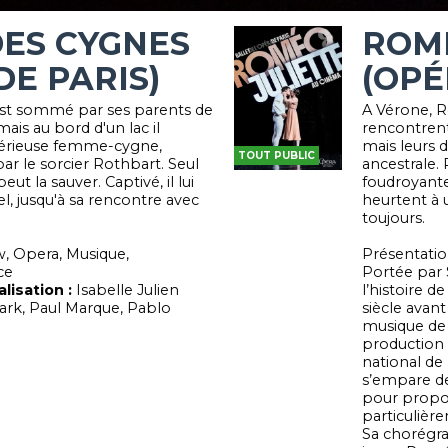
DES CYGNES
ROMÉ
DE PARIS)
(OPÉ
 est sommé par ses parents de
A Vérone, R
ais au bord d'un lac il
rencontren
érieuse femme-cygne,
mais leurs 
TOUT PUBLIC
ar le sorcier Rothbart. Seul
ancestrale.
ut la sauver. Captivé, il lui
foudroyante
l, jusqu'à sa rencontre avec
heurtent à u
toujours.
, Opera, Musique,
Présentati
ce
Portée par
lisation :
Isabelle Julien
l’histoire d
rk, Paul Marque, Pablo
siècle avant
musique de 
production 
national de
s’empare de
pour propos
particuliè
Sa chorégra