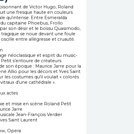
oisonnant de Victor Hugo, Roland
ruit une fresque haute en couleurs
rale qu'intense. Entre Esmeralda
u capitaine Phoebus, Frollo
ar son désir et le bossu Quasimodo,
e tragique se noue devant une foule
i oscille entre allégresse et cruauté.
on
gage néoclassique et esprit du music-
 Petit s’entoure de créateurs
e son époque : Maurice Jarre pour la
né Allio pour les décors et Yves Saint
 les costumes qu’il voulait « colorés
itraux d’une cathédrale ».
eux actes
e et mise en scène Roland Petit
rice Jarre
usicale Jean-François Verdier
es Saint Laurent
w, Opera