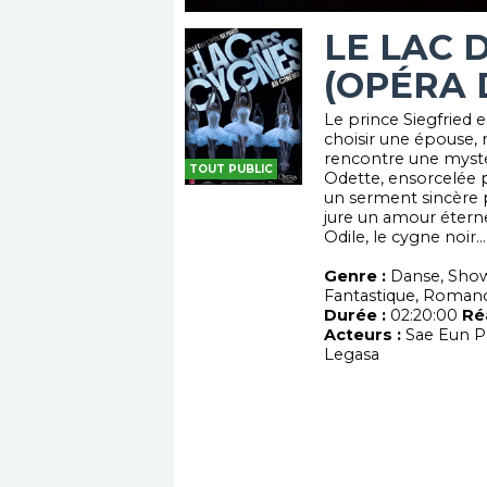
LE LAC 
(OPÉRA 
Le prince Siegfried
choisir une épouse, m
rencontre une myst
TOUT PUBLIC
Odette, ensorcelée p
un serment sincère pe
jure un amour éterne
Odile, le cygne noir...
Genre :
Danse, Show
Fantastique, Roman
Durée :
02:20:00
Réa
Acteurs :
Sae Eun Pa
Legasa