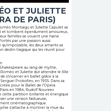
O ET JULIETTE
RA DE PARIS)
oméo Montaigu et Juliette Capulet se
t et tombent éperdument amoureux,
deux familles se vouent une haine
 Portés par une passion aussi
 qu'impossible, les deux amants se
n destin tragique qui les réunit pour
on
 Shakespeare au rang de mythe,
e Roméo et Juliette dut attendre le XXe
 de s’incarner en ballet grâce à la
Sergueï Prokofiev, en 1935. Dans sa
créée pour le Ballet de l’Opéra
 Paris en 1984, Rudolf Noureev
 cette partition brillante et énergique
er une version fastueuse,
rement cinématographique.
phie s’attache à montrer la mue du