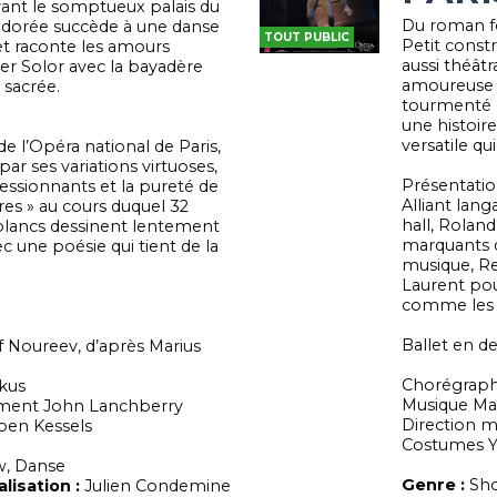
ant le somptueux palais du
Du roman f
e dorée succède à une danse
TOUT PUBLIC
Petit const
let raconte les amours
aussi théât
ier Solor avec la bayadère
amoureuse d
 sacrée.
tourmenté p
une histoir
versatile qu
e l’Opéra national de Paris,
ar ses variations virtuoses,
Présentati
ssionnants et la pureté de
Alliant lan
es » au cours duquel 32
hall, Roland
blancs dessinent lentement
marquants d
c une poésie qui tient de la
musique, Re
Laurent pour
comme les v
Ballet en d
 Noureev, d’après Marius
Chorégraphi
kus
Musique Mau
ement John Lanchberry
Direction m
Koen Kessels
Costumes Yv
, Danse
Genre :
Sho
lisation :
Julien Condemine