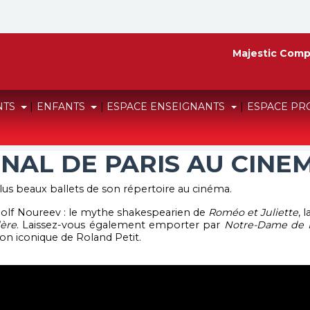
Majestic Comp
NTS
|
ENFANTS
|
ESPACE ENSEIGNANTS
|
ESPACE PR
AL DE PARIS AU CINEM
plus beaux ballets de son répertoire au cinéma.
olf Noureev : le mythe shakespearien de
Roméo et Juliette
, 
ère
. Laissez-vous également emporter par
Notre-Dame de P
ion iconique de Roland Petit.