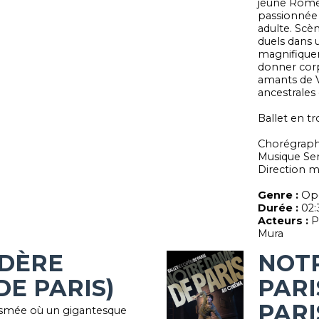
jeune Romé
passionnée 
adulte. Scèn
duels dans 
magnifique
donner corps
amants de V
ancestrales 
Ballet en tr
Chorégraph
Musique Se
Direction m
Genre :
Ope
Durée :
02:
Acteurs :
P
Mura
ADÈRE
NOT
DE PARIS)
PARI
PARI
asmée où un gigantesque