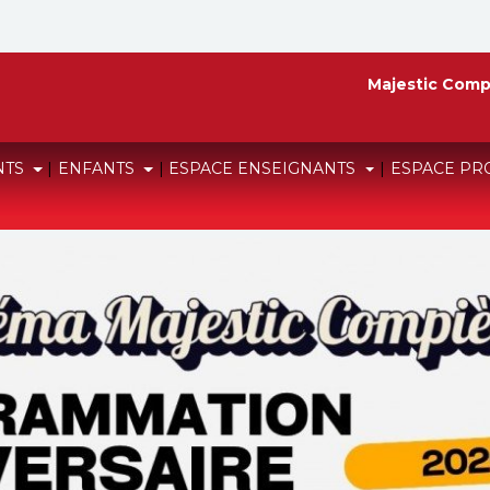
Majestic Comp
NTS
|
ENFANTS
|
ESPACE ENSEIGNANTS
|
ESPACE PR