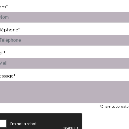
om*
éléphone*
il*
essage*
*Champs obligatoi