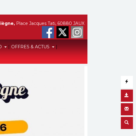
iègne,
Place Jacques Tati, 60880 JAUX
O
|
OFFRES & ACTUS
|