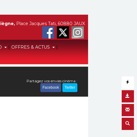
iègne,
Place Jacques Tati, 60880 JAUX
O
|
OFFRES & ACTUS
|
Partagez vos envies cinéma :
Facebook
Twitter