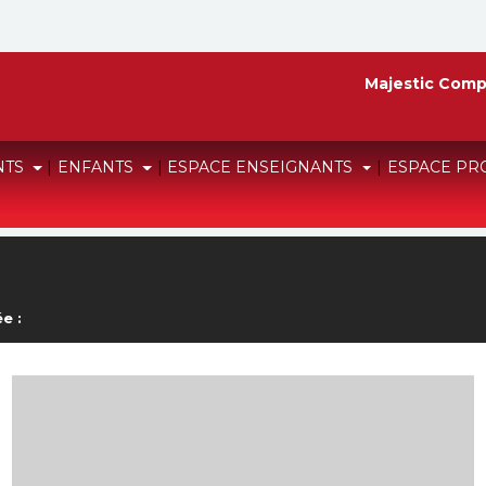
Majestic Comp
NTS
|
ENFANTS
|
ESPACE ENSEIGNANTS
|
ESPACE PR
e :