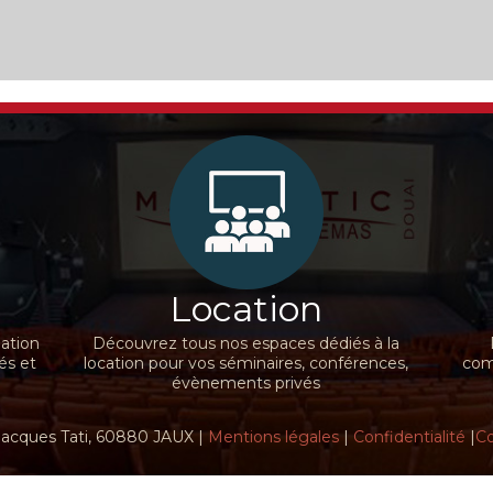
Location
nation
Découvrez tous nos espaces dédiés à la
és et
location pour vos séminaires, conférences,
comm
évènements privés
Jacques Tati, 60880 JAUX |
Mentions légales
|
Confidentialité
|
Co