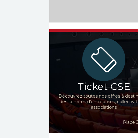
Ticket CSE
Découvrez toutes nos offres à desti
des comités d’entreprises, collectivit
associations
Place 