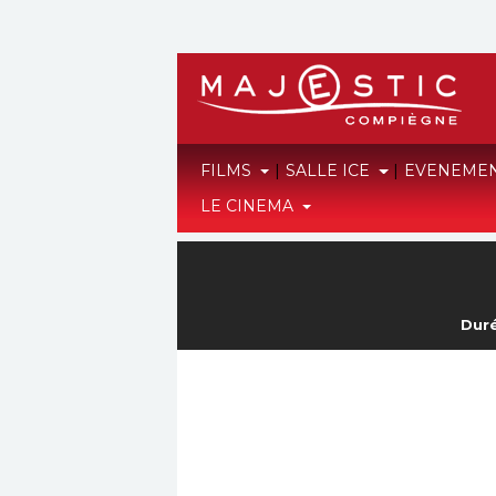
FILMS
|
SALLE ICE
|
EVENEME
LE CINEMA
Duré