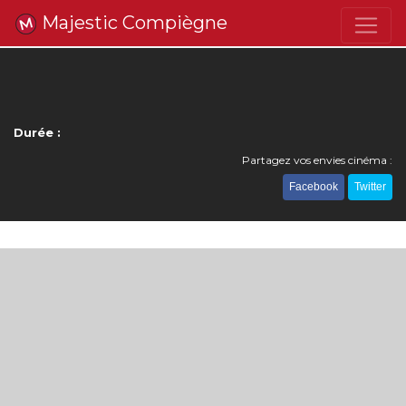
Majestic Compiègne
Durée :
Partagez vos envies cinéma :
Facebook
Twitter