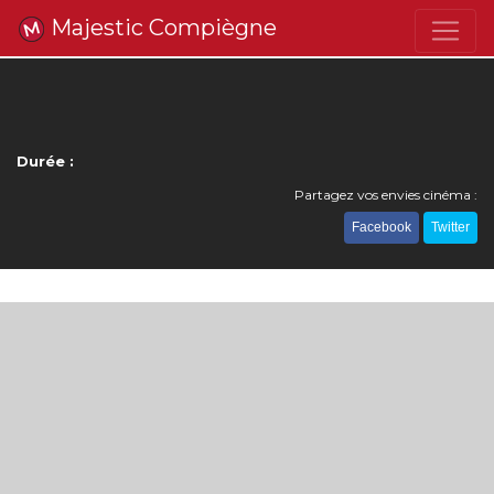
Majestic Compiègne
Durée :
Partagez vos envies cinéma :
Facebook
Twitter