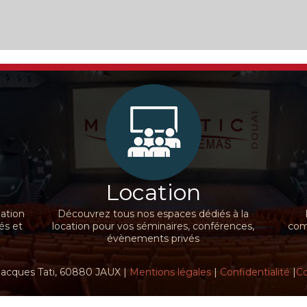
Location
nation
Découvrez tous nos espaces dédiés à la
és et
location pour vos séminaires, conférences,
comm
évènements privés
Jacques Tati, 60880 JAUX |
Mentions légales
|
Confidentialité
|
Co