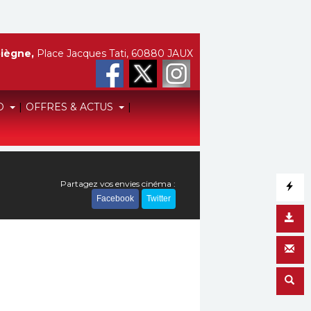
iègne,
Place Jacques Tati, 60880 JAUX
O
|
OFFRES & ACTUS
|
Partagez vos envies cinéma :
Facebook
Twitter