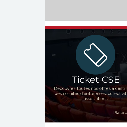
Ticket CSE
Découvrez toutes nos offres à desti
des comités d’entreprises, collectivit
associations
Place 