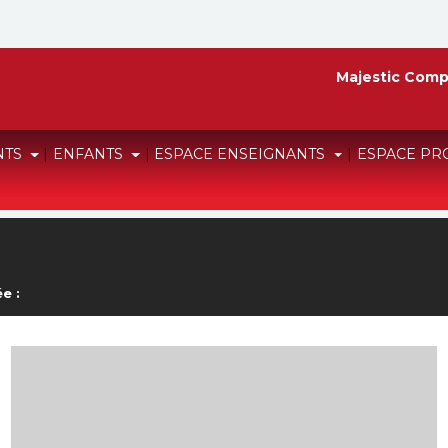
Majestic Comp
NTS
|
ENFANTS
|
ESPACE ENSEIGNANTS
|
ESPACE PR
e :