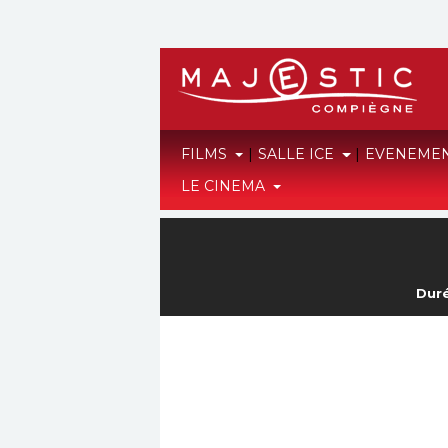
FILMS
|
SALLE ICE
|
EVENEME
LE CINEMA
Duré