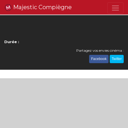
Majestic Compiègne
Durée :
Partagez vos envies cinéma :
Facebook
Twitter