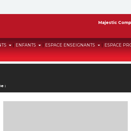
Majestic Comp
NTS
|
ENFANTS
|
ESPACE ENSEIGNANTS
|
ESPACE PR
e :