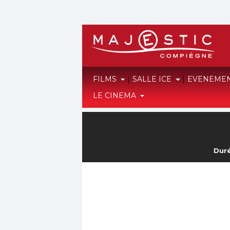
FILMS
|
SALLE ICE
|
EVENEME
LE CINEMA
Duré