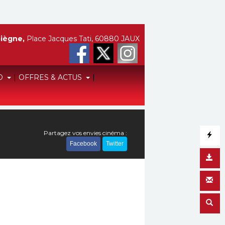
iègne,
Place Jacques Tati, 60880 JAUX
O
|
OFFRES & ACTUS
|
Partagez vos envies cinéma :
Facebook
Twitter