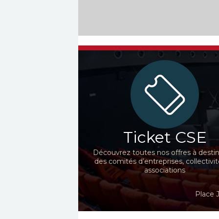
Ticket CSE
Découvrez toutes nos offres à desti
des comités d’entreprises, collectivit
associations
Place 