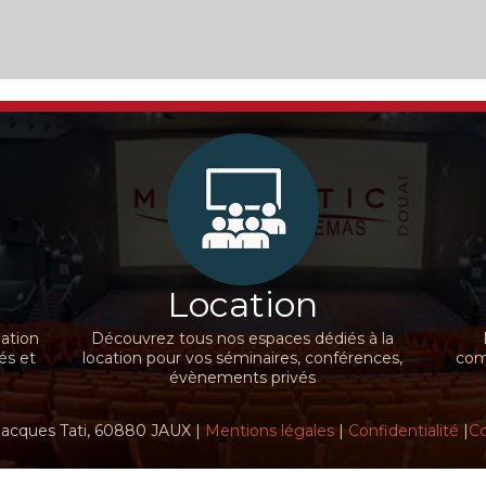
Location
nation
Découvrez tous nos espaces dédiés à la
és et
location pour vos séminaires, conférences,
comm
évènements privés
Jacques Tati, 60880 JAUX |
Mentions légales
|
Confidentialité
|
Co