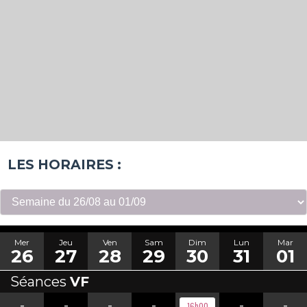
LES HORAIRES :
Mer
Jeu
Ven
Sam
Dim
Lun
Mar
26
27
28
29
30
31
01
Séances
VF
-
-
-
-
-
-
16h00