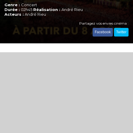
Genre :
Concert
Durée :
02h45
Réalisation :
André Rieu
Acteurs :
André Rieu
Partagez vos envies cinéma :
Facebook
Twitter