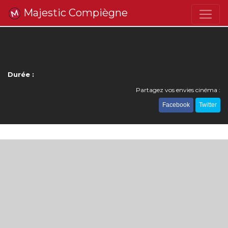
Majestic Compiègne
Durée :
Partagez vos envies cinéma :
Facebook
Twitter