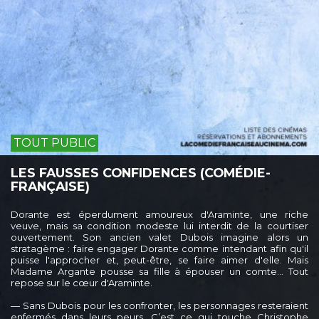
TOUT PUBLIC
LES FAUSSES CONFIDENCES (COMÉDIE-
FRANÇAISE)
Dorante est éperdument amoureux d'Araminte, une riche
veuve, mais sa condition modeste lui interdit de la courtiser
ouvertement. Son ancien valet Dubois imagine alors un
stratagème : faire engager Dorante comme intendant afin qu'il
puisse l'approcher et, peut-être, se faire aimer d'elle. Mais
Madame Argante pousse sa fille à épouser un comte… Tout
repose sur le cœur d'Araminte.
— Sans Dubois pour les confronter, les personnages resteraient
enfermés dans leurs peurs. C’est ce qui touche Christophe