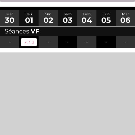
Mer
Jeu
Ven
Sam
Dim
Lun
Mar
30
01
02
03
04
05
06
Séances
VF
-
-
-
-
-
-
20h10