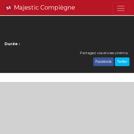
Majestic Compiègne
Durée :
Partagez vos envies cinéma :
Facebook
Twitter