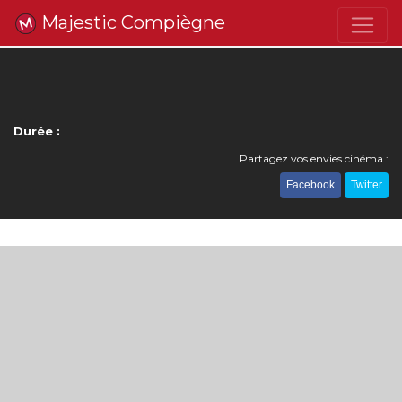
Majestic Compiègne
Durée :
Partagez vos envies cinéma :
Facebook
Twitter