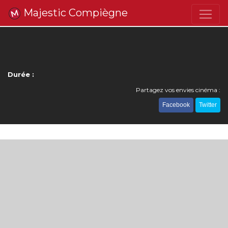
Majestic Compiègne
Durée :
Partagez vos envies cinéma :
Facebook
Twitter