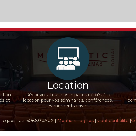
Location
nation
Découvrez tous nos espaces dédiés à la
és et
location pour vos séminaires, conférences,
comm
évènements privés
Jacques Tati, 60880 JAUX |
Mentions légales
|
Confidentialité
|
Co