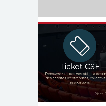
Ticket CSE
Découvrez toutes nos offres à desti
des comités d’entreprises, collectivit
associations
Place 