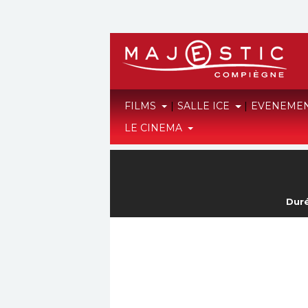
FILMS
|
SALLE ICE
|
EVENEME
LE CINEMA
Duré