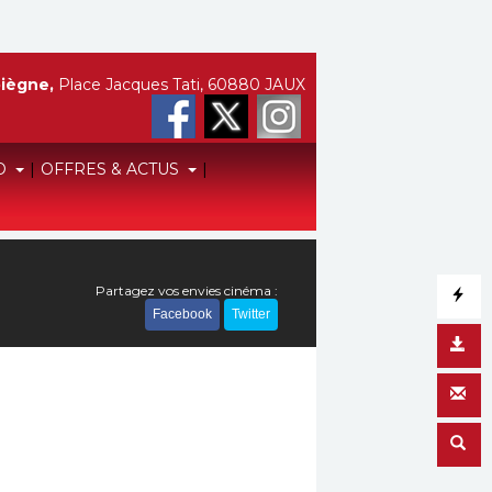
iègne,
Place Jacques Tati, 60880 JAUX
O
|
OFFRES & ACTUS
|
Partagez vos envies cinéma :
Facebook
Twitter