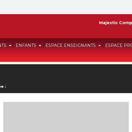
Majestic Comp
NTS
|
ENFANTS
|
ESPACE ENSEIGNANTS
|
ESPACE PR
e :