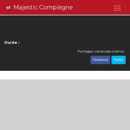
Majestic Compiègne
Durée :
Partagez vos envies cinéma :
Facebook
Twitter