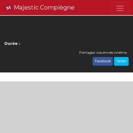
Majestic Compiègne
Durée :
Partagez vos envies cinéma :
Facebook
Twitter