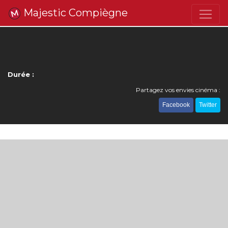
Majestic Compiègne
Durée :
Partagez vos envies cinéma :
Facebook
Twitter