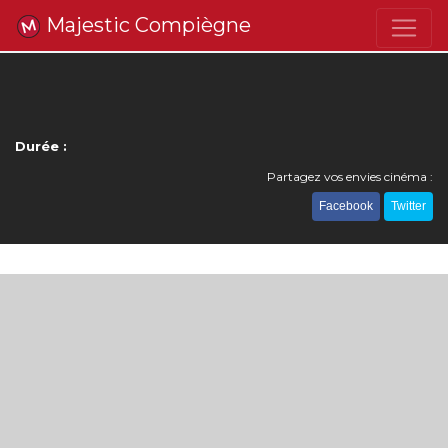
Majestic Compiègne
Durée :
Partagez vos envies cinéma :
Facebook
Twitter