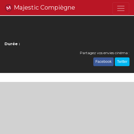
Majestic Compiègne
Durée :
Partagez vos envies cinéma :
Facebook
Twitter