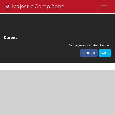
Majestic Compiègne
Durée :
Partagez vos envies cinéma :
Facebook
Twitter