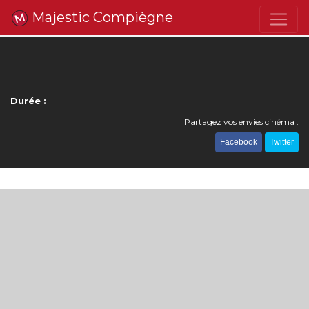
Majestic Compiègne
Durée :
Partagez vos envies cinéma :
Facebook
Twitter