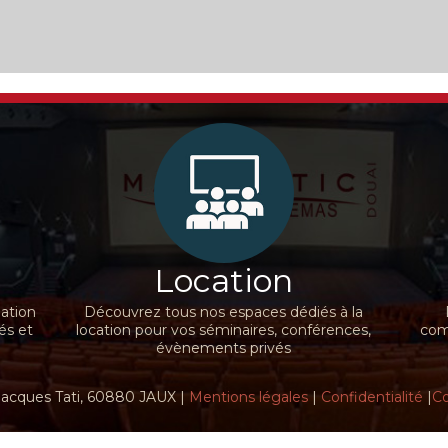
Location
nation
Découvrez tous nos espaces dédiés à la
és et
location pour vos séminaires, conférences,
comm
évènements privés
Jacques Tati, 60880 JAUX |
Mentions légales
|
Confidentialité
|
Co