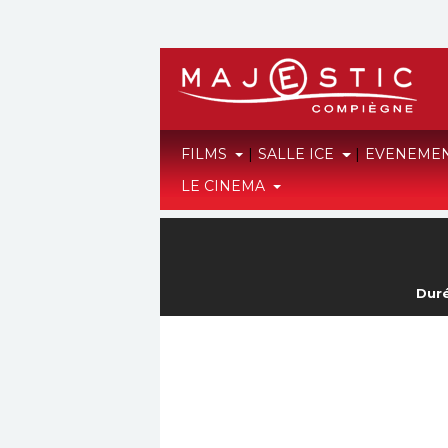
FILMS
|
SALLE ICE
|
EVENEME
LE CINEMA
Duré