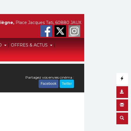
iègne,
Place Jacques Tati, 60880 JAUX
O
|
OFFRES & ACTUS
|
Partagez vos envies cinéma :
Facebook
Twitter