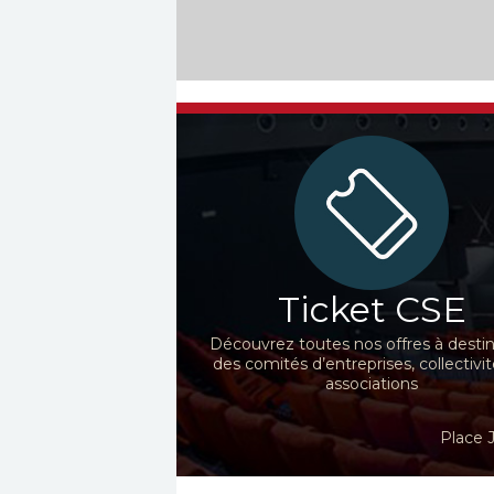
Ticket CSE
Découvrez toutes nos offres à desti
des comités d’entreprises, collectivit
associations
Place 