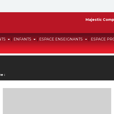
Majestic Comp
NTS
|
ENFANTS
|
ESPACE ENSEIGNANTS
|
ESPACE PR
e :